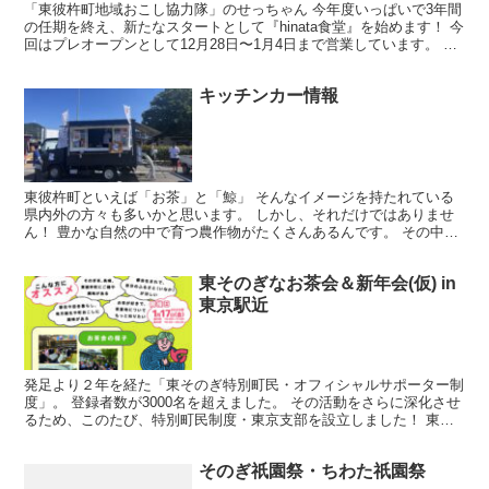
「東彼杵町地域おこし協力隊」のせっちゃん 今年度いっぱいで3年間
の任期を終え、新たなスタートとして『hinata食堂』を始めます！ 今
回はプレオープンとして12月28日〜1月4日まで営業しています。 ぜ
ひ訪れてみてください！ 【開催期間】 ...
キッチンカー情報
東彼杵町といえば「お茶」と「鯨」 そんなイメージを持たれている
県内外の方々も多いかと思います。 しかし、それだけではありませ
ん！ 豊かな自然の中で育つ農作物がたくさんあるんです。 その中で
も千綿にあるファーミライズ(株)さんの苺は格別です🍓...
東そのぎなお茶会＆新年会(仮) in
東京駅近
発足より２年を経た「東そのぎ特別町民・オフィシャルサポーター制
度」。 登録者数が3000名を超えました。 その活動をさらに深化させ
るため、このたび、特別町民制度・東京支部を設立しました！ 東京
支部設立メンバー１１名で話し合った結果、そのぎ茶...
そのぎ祇園祭・ちわた祇園祭