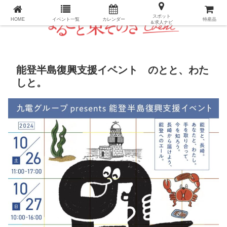
長崎県・東彼杵町のパーフェクトイベントガイド
スポット
HOME
イベント一覧
カレンダー
特産品
＆求人ナビ
能登半島復興支援イベント のとと、わた
しと。