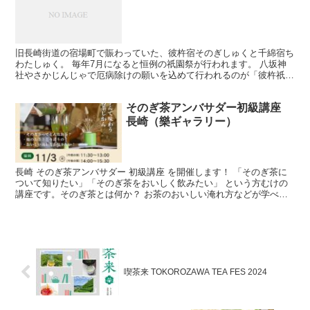
旧長崎街道の宿場町で賑わっていた、彼杵宿そのぎしゅくと千綿宿ち
わたしゅく。 毎年7月になると恒例の祇園祭が行われます。 八坂神
社やさかじんじゃで厄病除けの願いを込めて行われるのが「彼杵祇園
祭そのぎぎおんさい」 水神様をまつる千綿水神宮で行わ...
そのぎ茶アンバサダー初級講座
長崎（樂ギャラリー）
長崎 そのぎ茶アンバサダー 初級講座 を開催します！ 「そのぎ茶に
ついて知りたい」「そのぎ茶をおいしく飲みたい」 という方むけの
講座です。そのぎ茶とは何か？ お茶のおいしい淹れ方などが学べ
る、楽しくておいしいお茶時間を一緒に過ごしませんか？...
喫茶来 TOKOROZAWA TEA FES 2024