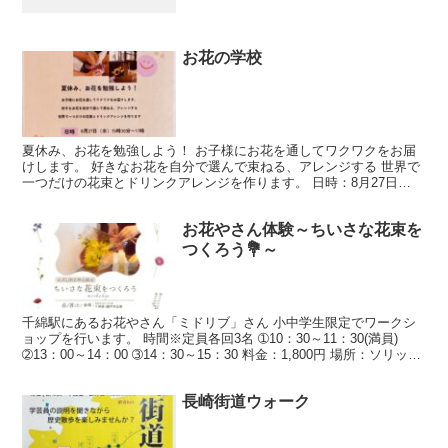
お花の学校
夏休み、お花を勉強しよう！ お子様にお花を通してワクワクをお届
けします。 好きなお花を自分で選んで束ねる、アレンジする 世界で
一つだけの花束とドリンクアレンジを作ります。 日時：8月27日
（水）15:30〜17:00 場所：東彼杵町総合会館...
お花やさん体験～ちいさな花束を
つくろう💐～
千綿駅にあるお花やさん「ミドリブ」さん 小中学生限定でワークシ
ョップを行います。 時間※定員各回3名 ➀10：30～11：30(満員)
➁13：00～14：00 ➂14：30～15：30 料金：1,800円 場所：ソリッソ
リッソ（東彼杵町瀬...
長崎街道ウォーク