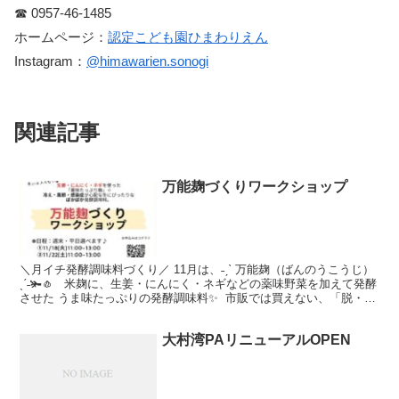
☎︎ 0957-46-1485
ホームページ：
認定こども園ひまわりえん
Instagram：
@himawarien.sonogi
関連記事
万能麹づくりワークショップ
＼月イチ発酵調味料づくり／ 11月は、˗ˏˋ 万能麹（ばんのうこうじ）
ˎˊ˗🫚🧄 ⁡ ⁡ 米麹に、生姜・にんにく・ネギなどの薬味野菜を加えて発酵
させた うま味たっぷりの発酵調味料✨ ⁡ 市販では買えない、「脱・中
華だしの素＆コンソメ！」な...
大村湾PAリニューアルOPEN