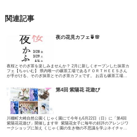
関連記事
夜の花見カフェ🍵🌸
夜桜とそのぎ茶を楽しみませんか？ 2月に新しくオープンした抹茶カ
フェ【ちゃいむ】 県内唯一の碾茶工場であるＦＯＲＴＨＥＥＳさん
が手がける、そのぎ抹茶とそのぎ茶カフェです。 お店も碾茶工場の
すぐお隣！ そのぎ抹茶ラテはもちろん、そのぎ抹茶アフ...
第4回 紫陽花 花遊び
川棚町大崎自然公園くじゃく園にて今年も6月22日（日）に「第4回
紫陽花花遊び」開催します🌸 ⁡ 紫陽花女子に毎年の好評のアレンジワ
ークショップに加え くじゃく園の生き物の不思議を学ぶネイチャー
ツアーも新メニューとなりました🦚 ⁡ 最後には...