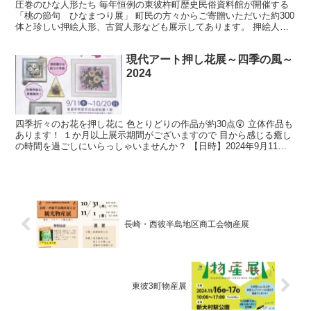
圧巻のひな人形たち 毎年恒例の東彼杵町歴史民俗資料館が開催する
「桃の節句 ひなまつり展」 町民の方々からご寄贈いただいた約300
体と珍しい押絵人形、古賀人形なども展示してあります。 押絵人形
とは、江戸時代の上流階級から始まったもので着物の柄...
現代アート押し花展～四季の風～
2024
四季折々のお花を押し花に 色とりどりの作品が約30点😲 立体作品も
あります！ １か月以上展示期間がございますので 目から感じる癒し
の時間を過ごしにいらっしゃいませんか？ 【日時】2024年9月11日
(水)～10月20日(日)迄 9時～5時(...
長崎・西彼半島地区商工会物産展
東彼3町物産展