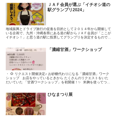
ＪＡＦ会員が選ぶ「イチオシ道の
駅グランプリ2024」
地域振興とドライブ旅行の促進を目的として２０１４年から開催して
いる企画で、九州・沖縄各県にある道の駅からＪＡＦ会員が「ここが
イチオシ！」と思う道の駅に投票してグランプリを決定するもので
す。あなたのイチオシ道の駅を投票しよう！ 今年は「グルメ...
「濃縮甘酒」ワークショップ
・ 🌻 リクエスト開催決定♪ お砂糖代わりになる「濃縮甘酒」ワーク
ショップ ⁡ ⁡ お店をやっているときから たくさんのリクエストをいた
だいていた 「甘酒ワークショップ」を初開催！✨ ⁡ 米麹を使ってつく
る 「アルコール0%」の甘酒なので、...
ひなまつり展