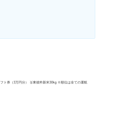
CBギフト券（3万円分） 🥉東彼杵新米30kg ※順位は全ての運航