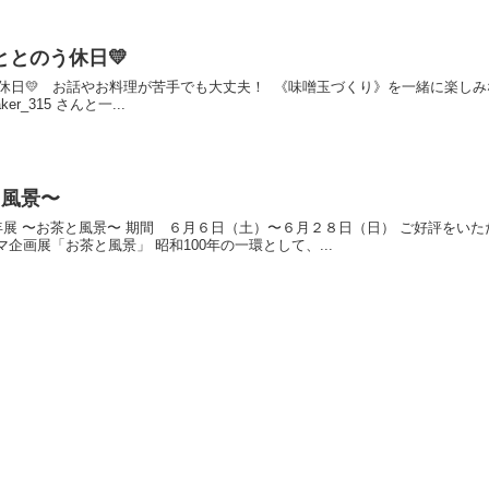
ととのう休日💛
休日💛 ⁡ ⁡ お話やお料理が苦手でも大丈夫！ ⁡ 《味噌玉づくり》を一緒に楽し
er_315 さんと一...
と風景〜
0年展 〜お茶と風景〜 期間 ６月６日（土）〜６月２８日（日） ご好評をいた
企画展「お茶と風景」 昭和100年の一環として、...