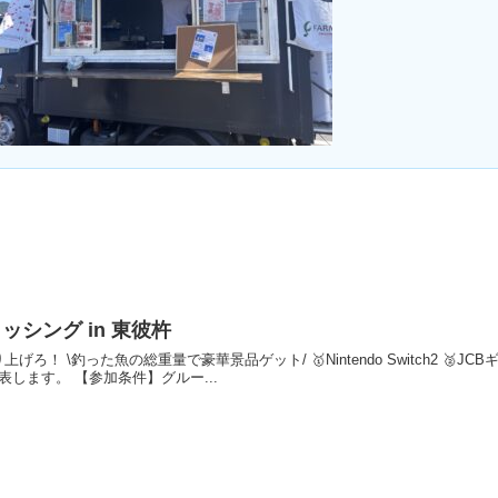
シング in 東彼杵
！ \釣った魚の総重量で豪華景品ゲット/ 🥇Nintendo Switch2 🥈J
します。 【参加条件】グルー...