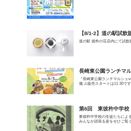
【8/1-2】道の駅試飲
道の駅 彼杵の荘店内にて試飲
長崎東公園ランチマルシェ
『長崎東公園ランチマルシェvol.
備 ⚠️販売スタートは11:30です! 
第6回 東彼杵中学校
東彼杵中学校の生徒たちによる
みんなが頑張る姿をせひご覧くだ