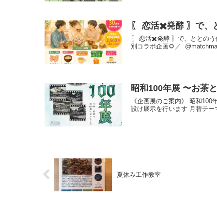
〖 恋活✖️発酵 〗で、
〖 恋活✖️発酵 〗で、ととのう
別コラボ企画🌻／ ⁡ @matchmak
昭和100年展 〜お茶
《企画展のご案内》 昭和10
設け展示を行います 月替テーマ
夏休み工作教室