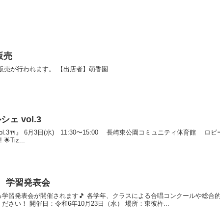
販売
販売が行われます。 【出店者】萌香園
 vol.3
3🍴』 6月3日(水) 11:30〜15:00 長崎東公園コミュニティ体育館 ロビ
Tiz...
 学習発表会
学習発表会が開催されます🎵 各学年、クラスによる合唱コンクールや総合的
さい！ 開催日：令和6年10月23日（水） 場所：東彼杵...