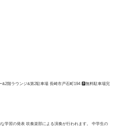
ー&2階ラウンジ&第2駐車場 長崎市戸石町194 🅿️無料駐車場完
な学習の発表 吹奏楽部による演奏が行われます。 中学生の